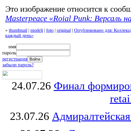
Это изображение относится к соо
Masterpeace «Roial Punk: Версаль 
»
thumbnail
|
modeli
|
foto
|
original
|
Опубликовано для: Коллекци
каждый день»
имя
пароль
регистрация
забыли пароль?
24.07.26
Финал формиро
retai
23.07.26
Адмиралтейская