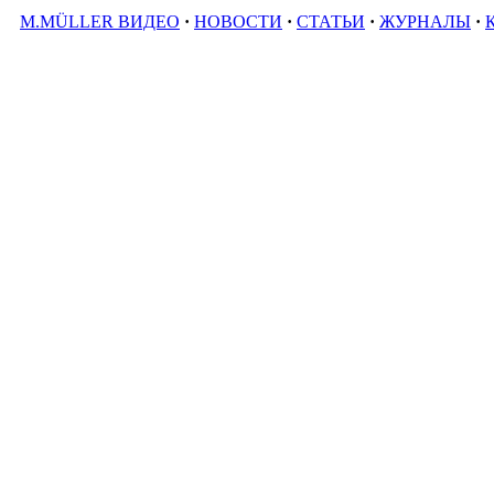
M.MÜLLER ВИДЕО
·
НОВОСТИ
·
СТАТЬИ
·
ЖУРНАЛЫ
·