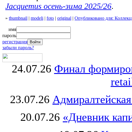
Jacquemus осень-зима 2025/26
.
»
thumbnail
|
modeli
|
foto
|
original
|
Опубликовано для: Коллекци
имя
пароль
регистрация
забыли пароль?
24.07.26
Финал формиро
retai
23.07.26
Адмиралтейская
20.07.26
«Дневник капи