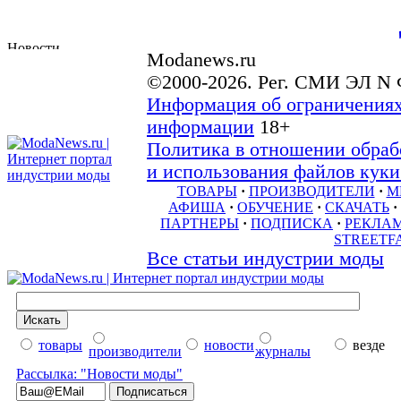
Modanews.ru
©2000-2026. Рег. СМИ ЭЛ N 
Информация об ограничениях
информации
18+
Политика в отношении обраб
и использования файлов куки 
ТОВАРЫ
·
ПРОИЗВОДИТЕЛИ
·
М
АФИША
·
ОБУЧЕНИЕ
·
СКАЧАТЬ
·
ПАРТНЕРЫ
·
ПОДПИСКА
·
РЕКЛА
STREETF
Все статьи индустрии моды
товары
новости
везде
производители
журналы
Рассылка: "Новости моды"