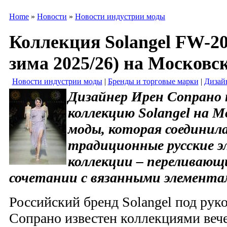
Home
»
Новости
»
Новости индустрии моды
Коллекция Solangel FW-20
зима 2025/26) на Московс
Новости индустрии моды
|
Бренды и торговые марки
|
Дизай
Дизайнер Ирен Сопрано 
коллекцию Solangel на М
моды, которая соединила
традиционные русские э
коллекции – переливающ
сочетании с вязанными элемента
Российский бренд Solangel под рук
Сопрано известен коллекциями вече