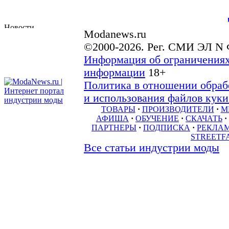
Modanews.ru
©2000-2026. Рег. СМИ ЭЛ N 
Информация об ограничениях
информации
18+
Политика в отношении обраб
и использования файлов куки 
ТОВАРЫ
·
ПРОИЗВОДИТЕЛИ
·
М
АФИША
·
ОБУЧЕНИЕ
·
СКАЧАТЬ
·
ПАРТНЕРЫ
·
ПОДПИСКА
·
РЕКЛА
STREETF
Все статьи индустрии моды
товары
новости
везде
производители
журналы
Рассылка: "Новости моды"