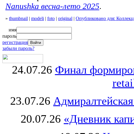
Nanushka весна-лето 2025
.
»
thumbnail
|
modeli
|
foto
|
original
|
Опубликовано для: Коллекц
имя
пароль
регистрация
забыли пароль?
24.07.26
Финал формиро
retai
23.07.26
Адмиралтейская
20.07.26
«Дневник капи