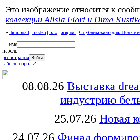
Это изображение относится к соо
коллекции Alisia Fiori и Dima Kustik
»
thumbnail
|
modeli
|
foto
|
original
|
Опубликовано для: Новые ко
имя
пароль
регистрация
забыли пароль?
08.08.26
Выставка dre
индустрию бель
25.07.26
Новая к
24.07.26
Финал формиро