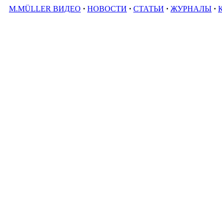
M.MÜLLER ВИДЕО
·
НОВОСТИ
·
СТАТЬИ
·
ЖУРНАЛЫ
·