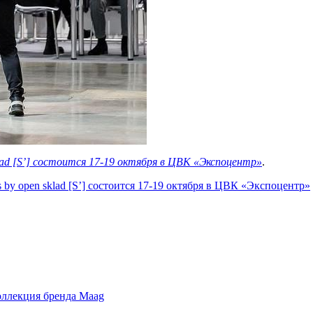
sklad [S’] состоится 17-19 октября в ЦВК «Экспоцентр»
.
s by open sklad [S’] состоится 17-19 октября в ЦВК «Экспоцентр»
оллекция бренда Maag