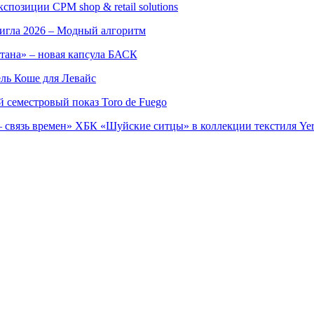
позиции CPM shop & retail solutions
игла 2026 – Модный алгоритм
тана» – новая капсула БАСК
ль Коше для Левайс
семестровый показ Toro de Fuego
 связь времен» ХБК «Шуйские ситцы» в коллекции текстиля Yer