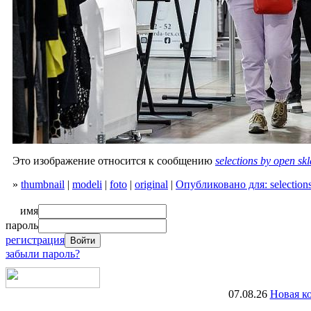
Это изображение относится к сообщению
selections by open 
»
thumbnail
|
modeli
|
foto
|
original
|
Опубликовано для: selection
имя
пароль
регистрация
забыли пароль?
07.08.26
Новая к