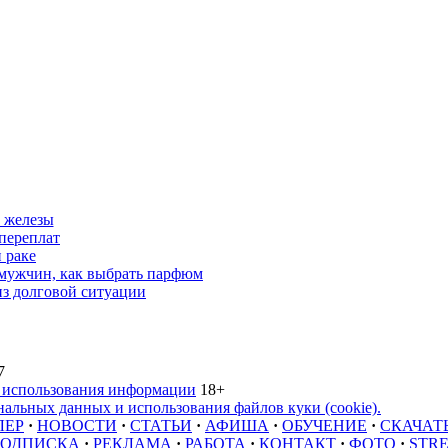
 железы
переплат
 раке
 мужчин, как выбрать парфюм
из долговой ситуации
7
 использования информации
18+
альных данных и использования файлов куки (cookie).
ЛЕР
·
НОВОСТИ
·
СТАТЬИ
·
АФИША
·
ОБУЧЕНИЕ
·
СКАЧАТ
ОДПИСКА
·
РЕКЛАМА
·
РАБОТА
·
КОНТАКТ
·
ФОТО
·
STR