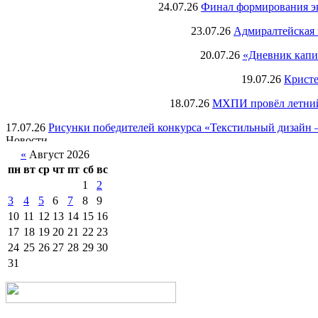
24.07.26
Финал формирования экс
23.07.26
Адмиралтейская 
20.07.26
«Дневник капи
19.07.26
Кристе
18.07.26
МХПИ провёл летний 
17.07.26
Рисунки победителей конкурса «Текстильный дизайн –
«
Август 2026
пн
вт
ср
чт
пт
сб
вс
1
2
3
4
5
6
7
8
9
10
11
12
13
14
15
16
17
18
19
20
21
22
23
24
25
26
27
28
29
30
31