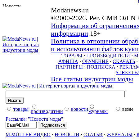
Modanews.ru
©2000-2026. Рег. СМИ ЭЛ N 
Информация об ограничениях
информации
18+
Политика в отношении обраб
и использования файлов куки 
ТОВАРЫ
·
ПРОИЗВОДИТЕЛИ
·
М
АФИША
·
ОБУЧЕНИЕ
·
СКАЧАТЬ
·
ПАРТНЕРЫ
·
ПОДПИСКА
·
РЕКЛА
STREETF
Все статьи индустрии моды
товары
новости
везде
производители
журналы
Рассылка: "Новости моды"
M.MÜLLER ВИДЕО
·
НОВОСТИ
·
СТАТЬИ
·
ЖУРНАЛЫ
·