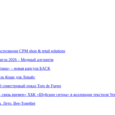
позиции CPM shop & retail solutions
игла 2026 – Модный алгоритм
тана» – новая капсула БАСК
ль Коше для Левайс
семестровый показ Toro de Fuego
 связь времен» ХБК «Шуйские ситцы» в коллекции текстиля Yer
. Лето. Bee-Together