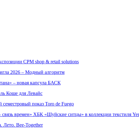
позиции CPM shop & retail solutions
игла 2026 – Модный алгоритм
тана» – новая капсула БАСК
ль Коше для Левайс
семестровый показ Toro de Fuego
 связь времен» ХБК «Шуйские ситцы» в коллекции текстиля Yer
. Лето. Bee-Together