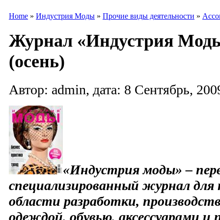
Home
»
Индустрия Моды
»
Прочие виды деятельности
»
Ассо
Журнал «Индустрия Моды»
(осень)
Автор: admin, дата: 8 Сентябрь, 2009
«Индустрия моды» – пер
специализированный журнал для 
области разработки, производств
одеждой, обувью, аксессуарами и