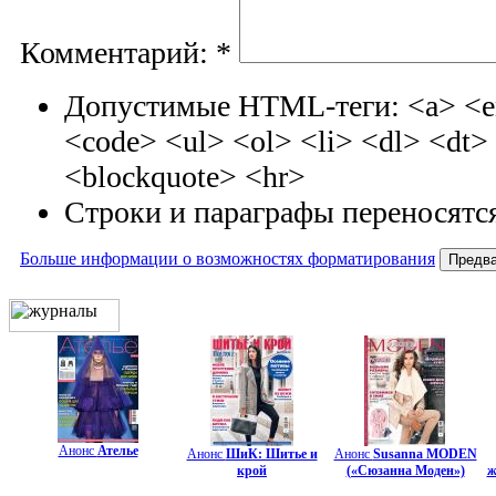
Комментарий:
*
Допустимые HTML-теги: <a> <em
<code> <ul> <ol> <li> <dl> <dt
<blockquote> <hr>
Строки и параграфы переносятся
Больше информации о возможностях форматирования
Анонс
Ателье
Анонс
ШиК: Шитье и
Анонс
Susanna MODEN
крой
(«Сюзанна Моден»)
ж