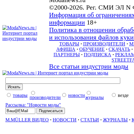
Modanews.ru
©2000-2026. Рег. СМИ ЭЛ N 
Информация об ограничениях
информации
18+
Политика в отношении обраб
и использования файлов куки 
ТОВАРЫ
·
ПРОИЗВОДИТЕЛИ
·
М
АФИША
·
ОБУЧЕНИЕ
·
СКАЧАТЬ
·
ПАРТНЕРЫ
·
ПОДПИСКА
·
РЕКЛА
STREETF
Все статьи индустрии моды
товары
новости
везде
производители
журналы
Рассылка: "Новости моды"
M.MÜLLER ВИДЕО
·
НОВОСТИ
·
СТАТЬИ
·
ЖУРНАЛЫ
·