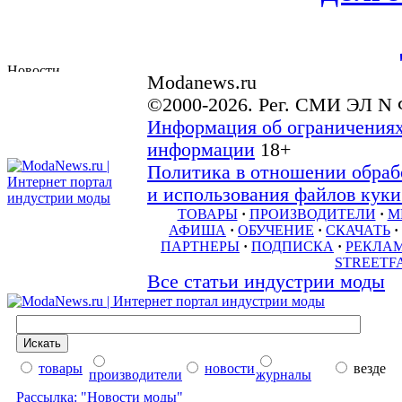
Modanews.ru
©2000-2026. Рег. СМИ ЭЛ N 
Информация об ограничениях
информации
18+
Политика в отношении обраб
и использования файлов куки 
ТОВАРЫ
·
ПРОИЗВОДИТЕЛИ
·
М
АФИША
·
ОБУЧЕНИЕ
·
СКАЧАТЬ
·
ПАРТНЕРЫ
·
ПОДПИСКА
·
РЕКЛА
STREETF
Все статьи индустрии моды
товары
новости
везде
производители
журналы
Рассылка: "Новости моды"