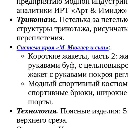
предприятию модной индустрии
аналитики ИРТ «Арт & Имидж»
Трикотаж.
Петелька за петельк
структуры трикотажа, рисунчат
переплетения.
:
Система кроя «М. Мюллер и сын»
Короткие жакеты, часть 2: жа
рукавами буф, с цельновыкр
жакет с рукавами покроя регл
Модный спортивный костюм д
спортивные брюки, широкие 
шорты.
Технология.
Поясные изделия: 5
верхнего среза.