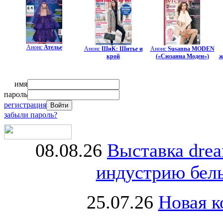
Анонс
Ателье
Анонс
ШиК: Шитье и
Анонс
Susanna MODEN
крой
(«Сюзанна Моден»)
ж
имя
пароль
регистрация
забыли пароль?
08.08.26
Выставка dre
индустрию бель
25.07.26
Новая к