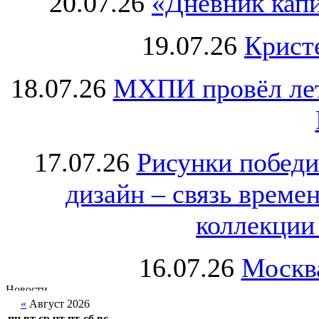
20.07.26
«Дневник капи
19.07.26
Крист
18.07.26
МХПИ провёл лет
17.07.26
Рисунки победи
дизайн – связь врем
коллекции 
16.07.26
Москва
«
Август 2026
пн
вт
ср
чт
пт
сб
вс