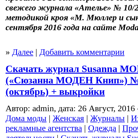
свежего журнала «Ателье» № 10/2
методикой кроя «М. Мюллер и сын
сентября 2016 года на сайте Moda
»
Далее
|
Добавить комментарии
Скачать журнал Susanna M
(«Сюзанна МОДЕН Книп») № 
(октябрь) + выкройки
Автор: admin, дата: 26 Август, 2016 
Дома моды
|
Женская
|
Журналы
|
И
рекламные агентства
|
Одежда
|
Про
деятельности
|
Скачать журналы S