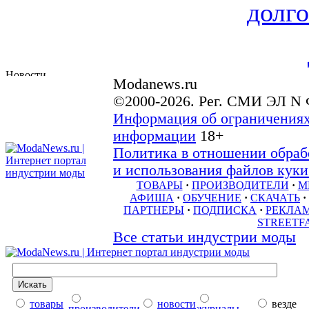
долго
Modanews.ru
©2000-2026. Рег. СМИ ЭЛ N 
Информация об ограничениях
информации
18+
Политика в отношении обраб
и использования файлов куки 
ТОВАРЫ
·
ПРОИЗВОДИТЕЛИ
·
М
АФИША
·
ОБУЧЕНИЕ
·
СКАЧАТЬ
·
ПАРТНЕРЫ
·
ПОДПИСКА
·
РЕКЛА
STREETF
Все статьи индустрии моды
товары
новости
везде
производители
журналы