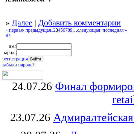
»
Далее
|
Добавить комментарии
« первая
‹ предыдущая
1
2
3
4
5
6
7
8
9
…
следующая ›
последняя »
имя
пароль
регистрация
забыли пароль?
24.07.26
Финал формиро
retai
23.07.26
Адмиралтейская