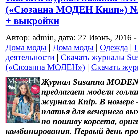
(«Сюзанна МОДЕН Книп») № 0
+ выкройки
Автор: admin, дата: 27 Июнь, 2016 -
Дома моды
|
Дома моды
|
Одежда
|
деятельности
|
Скачать журналы S
(«Сюзанна МОДЕН»)
|
Скачать жур
Журнал Susanna MODEN 
предлагает модели голла
журнала Knip. В номере
платья для вечернего вы
по пошиву корсета, ори
комбинирования. Первый день п