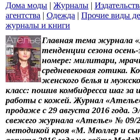
Дома моды
|
Журналы
|
Издательств
агентства
|
Одежда
|
Прочие виды де
журналы и книги
Главная тема журнала «
тенденции сезона осень-
номере: милитари, мра
средневековая готика. К
женского белья и мужск
класс: пошив комбидресса шаг за
работы с кожей. Журнал «Ателье»
продаже с 29 августа 2016 года. 
свежего журнала «Ателье» № 09/2
методикой кроя «М. Мюллер и сын