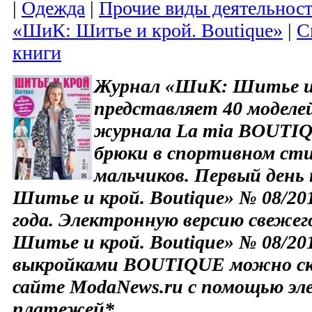
|
Одежда
|
Прочие виды деятельнос
«ШиК: Шитье и крой. Boutique»
|
С
книги
Журнал «ШиК: Шитье и 
представляет 40 моделе
журнала La mia BOUTIQ
брюки в спортивном сти
мальчиков. Первый ден
Шитье и крой. Boutique» № 08/20
года. Электронную версию свеже
Шитье и крой. Boutique» № 08/201
выкройками BOUTIQUE можно ска
сайте ModaNews.ru с помощью э
платежей*.