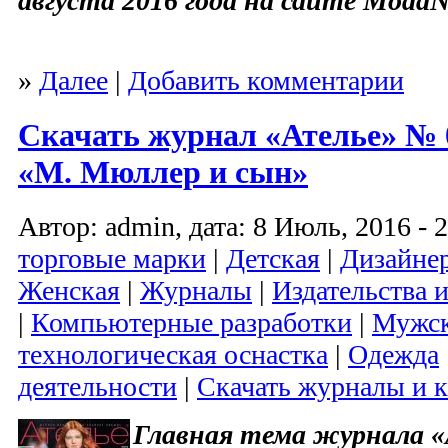
августа 2016 года на сайте ModaN
»
Далее
|
Добавить комментарии
Скачать журнал «Ателье» № 0
«М. Мюллер и сын»
Автор: admin, дата: 8 Июль, 2016 - 
торговые марки
|
Детская
|
Дизайне
Женская
|
Журналы
|
Издательства 
|
Компьютерные разработки
|
Мужс
технологическая оснастка
|
Одежда
деятельности
|
Скачать журналы и 
Главная тема журнала «