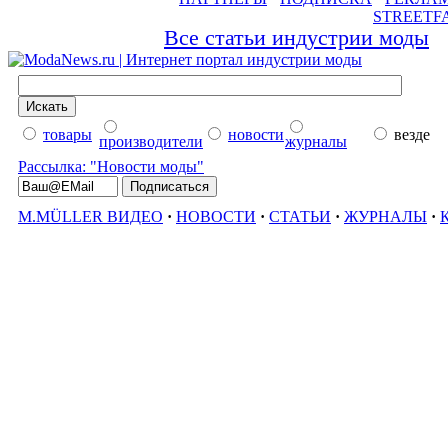
STREETF
Все статьи индустрии моды
товары
новости
везде
производители
журналы
Рассылка: "Новости моды"
M.MÜLLER ВИДЕО
·
НОВОСТИ
·
СТАТЬИ
·
ЖУРНАЛЫ
·