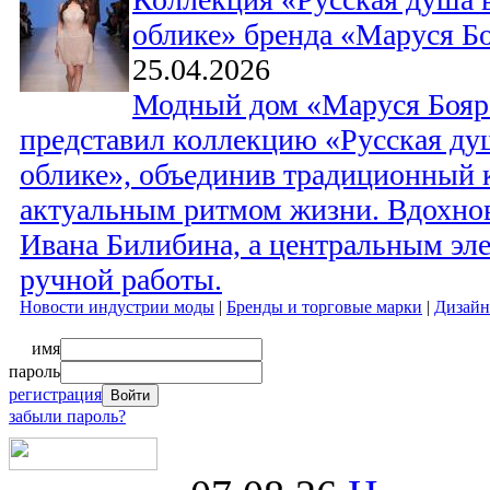
облике» бренда «Маруся Б
25.04.2026
Модный дом «Маруся Бояро
представил коллекцию «Русская ду
облике», объединив традиционный 
актуальным ритмом жизни. Вдохно
Ивана Билибина, а центральным эл
ручной работы.
Новости индустрии моды
|
Бренды и торговые марки
|
Дизайн
имя
пароль
регистрация
забыли пароль?