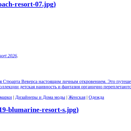
ach-resort-07.jpg)
ort 2026
.
для Стюарта Веверса настоящим личным откровением. Это путеше
оллекции детская наивность и фантазия органично переплетаютс
 марки
|
Дизайнеры и Дома моды
|
Женская
|
Одежда
9-blumarine-resort-s.jpg)