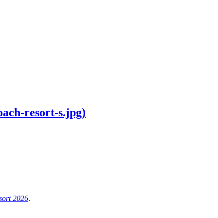
ch-resort-s.jpg)
ort 2026
.