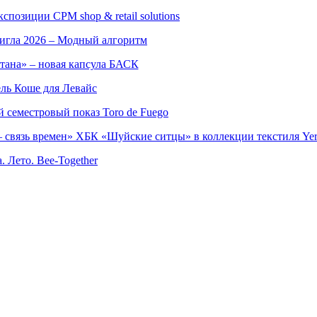
позиции CPM shop & retail solutions
игла 2026 – Модный алгоритм
тана» – новая капсула БАСК
ль Коше для Левайс
семестровый показ Toro de Fuego
 связь времен» ХБК «Шуйские ситцы» в коллекции текстиля Yer
. Лето. Bee-Together