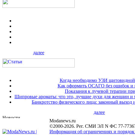
далее
Когда необходимо УЗИ щитовидной
Как оформить ОСАГО без ошибок и 
Показания к лучевой терапии при
Шипровые ароматы: что это, лучшие духи для женщин и
Банкротство физического лица: законный выход 
далее
Modanews.ru
©2000-2026. Рег. СМИ ЭЛ N ФС 77-7736
Информация об ограничениях и порядок