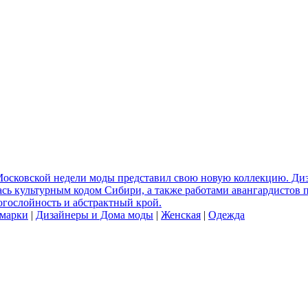
 Московской недели моды представил свою новую коллекцию. Ди
сь культурным кодом Сибири, а также работами авангардистов 
гослойность и абстрактный крой.
 марки
|
Дизайнеры и Дома моды
|
Женская
|
Одежда