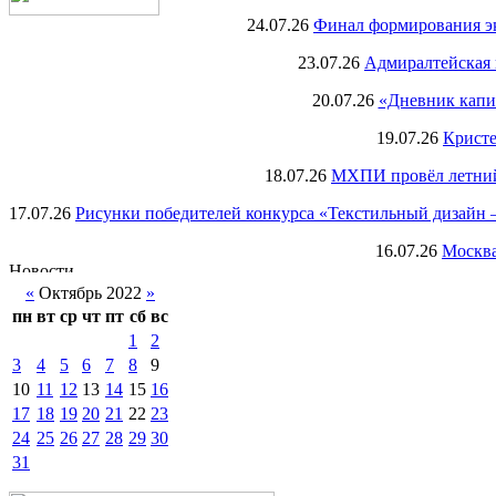
24.07.26
Финал формирования экс
23.07.26
Адмиралтейская 
20.07.26
«Дневник капи
19.07.26
Кристе
18.07.26
МХПИ провёл летний 
17.07.26
Рисунки победителей конкурса «Текстильный дизайн –
16.07.26
Москва
«
Октябрь 2022
»
пн
вт
ср
чт
пт
сб
вс
1
2
3
4
5
6
7
8
9
10
11
12
13
14
15
16
17
18
19
20
21
22
23
24
25
26
27
28
29
30
31