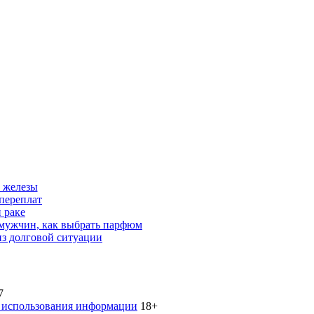
 железы
переплат
 раке
 мужчин, как выбрать парфюм
из долговой ситуации
7
 использования информации
18+