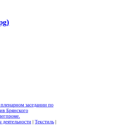
pg)
 пленарном заседании по
ив Брянского
легпроме.
 деятельности
|
Текстиль
|