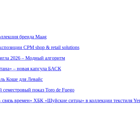
оллекция бренда Maag
позиции CPM shop & retail solutions
игла 2026 – Модный алгоритм
тана» – новая капсула БАСК
ль Коше для Левайс
семестровый показ Toro de Fuego
 связь времен» ХБК «Шуйские ситцы» в коллекции текстиля Yer