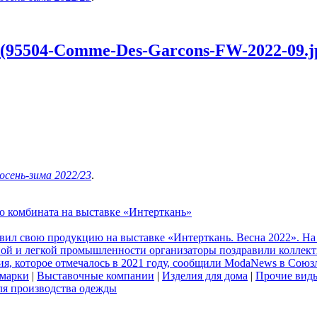
 (95504-Comme-Des-Garcons-FW-2022-09.j
осень-зима 2022/23
.
о комбината на выставке «Интерткань»
вил свою продукцию на выставке «Интерткань. Весна 2022». На
ной и легкой промышленности организаторы поздравили коллект
ия, которое отмечалось в 2021 году, сообщили ModaNews в Союз
 марки
|
Выставочные компании
|
Изделия для дома
|
Прочие виды
ля производства одежды