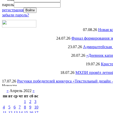
пароль
регистрация
забыли пароль?
07.08.26
Новая к
24.07.26
Финал формирования экс
23.07.26
Адмиралтейская 
20.07.26
«Дневник капи
19.07.26
Кристе
18.07.26
МХПИ провёл летний 
17.07.26
Рисунки победителей конкурса «Текстильный дизайн –
«
Апрель 2022
»
пн
вт
ср
чт
пт
сб
вс
1
2
3
4
5
6
7
8
9
10
11
12
13
14
15
16
17