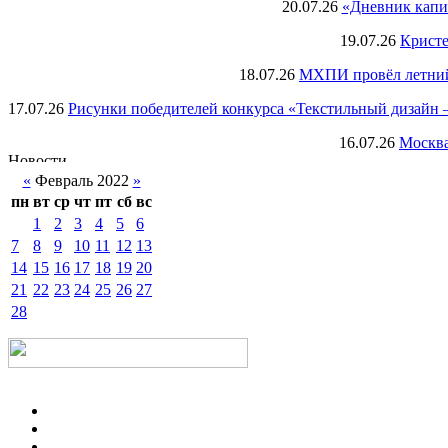
20.07.26
«Дневник капи
19.07.26
Кристе
18.07.26
МХПИ провёл летний 
17.07.26
Рисунки победителей конкурса «Текстильный дизайн –
16.07.26
Москва
«
Февраль 2022
»
пн
вт
ср
чт
пт
сб
вс
1
2
3
4
5
6
7
8
9
10
11
12
13
14
15
16
17
18
19
20
21
22
23
24
25
26
27
28