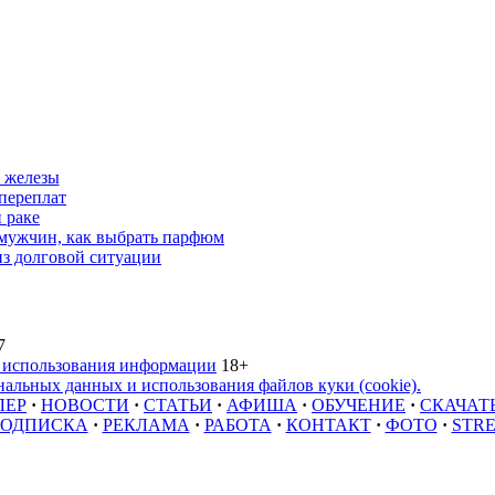
 железы
переплат
 раке
 мужчин, как выбрать парфюм
из долговой ситуации
7
 использования информации
18+
альных данных и использования файлов куки (cookie).
ЛЕР
·
НОВОСТИ
·
СТАТЬИ
·
АФИША
·
ОБУЧЕНИЕ
·
СКАЧАТ
ОДПИСКА
·
РЕКЛАМА
·
РАБОТА
·
КОНТАКТ
·
ФОТО
·
STR