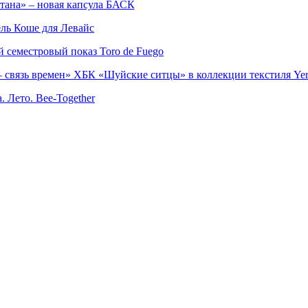
тана» – новая капсула БАСК
ль Коше для Левайс
семестровый показ Toro de Fuego
 связь времен» ХБК «Шуйские ситцы» в коллекции текстиля Yer
. Лето. Bee-Together