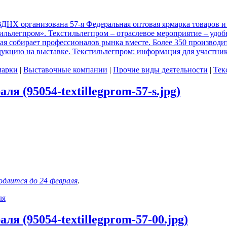
 ВДНХ организована 57-я Федеральная оптовая ярмарка товаров 
льлегпром». Текстильлегпром – отраслевое мероприятие – удоб
ая собирает профессионалов рынка вместе. Более 350 производи
дукцию на выставке. Текстильлегпром: информация для участник
марки
|
Выставочные компании
|
Прочие виды деятельности
|
Тек
я (95054-textillegprom-57-s.jpg)
одлится до 24 февраля
.
ля
я (95054-textillegprom-57-00.jpg)