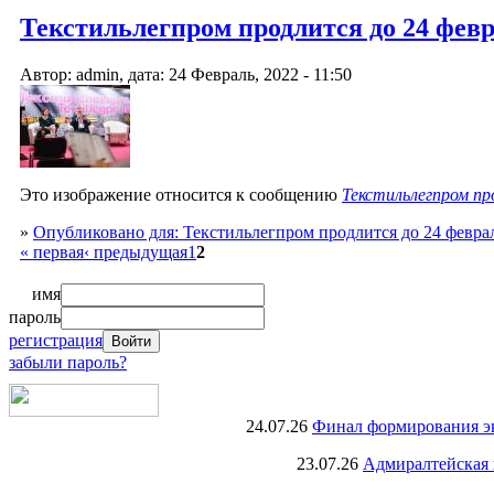
Текстильлегпром продлится до 24 феврал
Автор: admin, дата: 24 Февраль, 2022 - 11:50
Это изображение относится к сообщению
Текстильлегпром пр
»
Опубликовано для: Текстильлегпром продлится до 24 февра
« первая
‹ предыдущая
1
2
имя
пароль
регистрация
забыли пароль?
24.07.26
Финал формирования экс
23.07.26
Адмиралтейская 