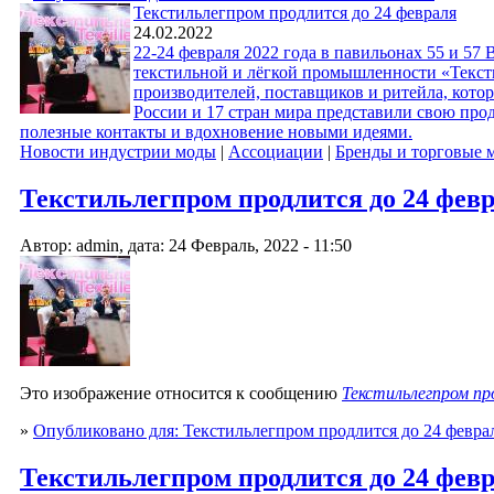
Текстильлегпром продлится до 24 февраля
24.02.2022
22-24 февраля 2022 года в павильонах 55 и 57
текстильной и лёгкой промышленности «Тексти
производителей, поставщиков и ритейла, котор
России и 17 стран мира представили свою про
полезные контакты и вдохновение новыми идеями.
Новости индустрии моды
|
Ассоциации
|
Бренды и торговые 
Текстильлегпром продлится до 24 феврал
Автор: admin, дата: 24 Февраль, 2022 - 11:50
Это изображение относится к сообщению
Текстильлегпром пр
»
Опубликовано для: Текстильлегпром продлится до 24 февра
Текстильлегпром продлится до 24 феврал