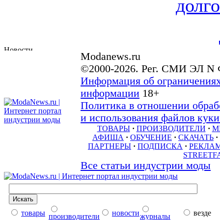
долго
Modanews.ru
©2000-2026. Рег. СМИ ЭЛ N 
Информация об ограничениях
информации
18+
Политика в отношении обраб
и использования файлов куки 
ТОВАРЫ
·
ПРОИЗВОДИТЕЛИ
·
М
АФИША
·
ОБУЧЕНИЕ
·
СКАЧАТЬ
·
ПАРТНЕРЫ
·
ПОДПИСКА
·
РЕКЛА
STREETF
Все статьи индустрии моды
товары
новости
везде
производители
журналы