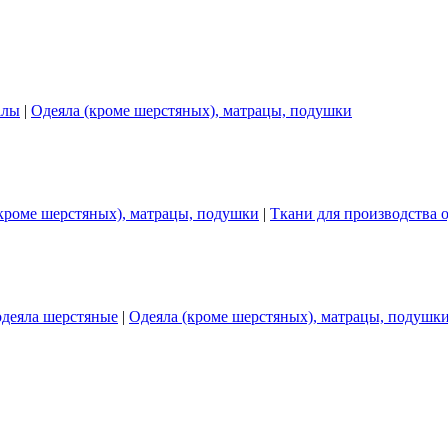
алы
|
Одеяла (кроме шерстяных), матрацы, подушки
кроме шерстяных), матрацы, подушки
|
Ткани для производства 
одеяла шерстяные
|
Одеяла (кроме шерстяных), матрацы, подушк