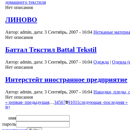
домашнего текстиля
Нет описания
ЛИНОВО
Автор: admin, дата: 3 Сентябрь, 2007 - 16:04
Нетканые матери
Нет описания
Баттал Текстил Battal Tekstil
Автор: admin, дата: 3 Сентябрь, 2007 - 16:04
Одежда
|
Одеяла (
Нет описания
Интерстейт иностранное предприятие
Автор: admin, дата: 3 Сентябрь, 2007 - 16:04
Накидки, пледы, 
Нет описания
« первая
‹ предыдущая
…
3
4
5
6
7
8
9
10
11
следующая ›
последняя »
имя
пароль