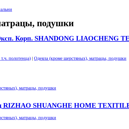
пальни
матрацы, подушки
& Эксп. Корп. SHANDONG LIAOCHENG T
 т.ч. полотенца)
|
Одеяла (кроме шерстяных), матрацы, подушки
рстяных), матрацы, подушки
 Лтд RIZHAO SHUANGHE HOME TEXITILE
рстяных), матрацы, подушки