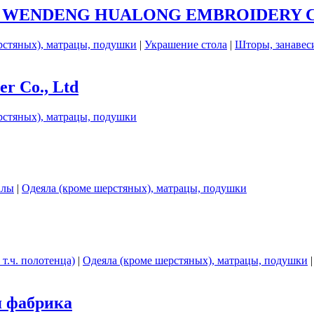
Лтд. WENDENG HUALONG EMBROIDERY C
рстяных), матрацы, подушки
|
Украшение стола
|
Шторы, занавеси
er Co., Ltd
рстяных), матрацы, подушки
алы
|
Одеяла (кроме шерстяных), матрацы, подушки
 т.ч. полотенца)
|
Одеяла (кроме шерстяных), матрацы, подушки
я фабрика