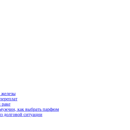
 железы
переплат
 раке
 мужчин, как выбрать парфюм
из долговой ситуации