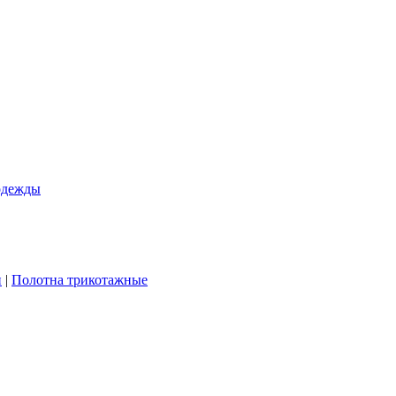
одежды
и
|
Полотна трикотажные