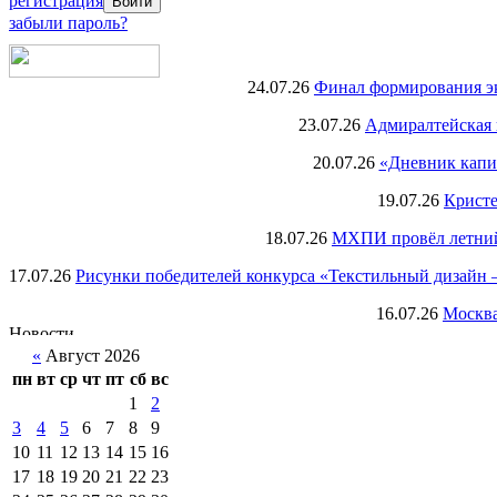
регистрация
забыли пароль?
24.07.26
Финал формирования экс
23.07.26
Адмиралтейская 
20.07.26
«Дневник капи
19.07.26
Кристе
18.07.26
МХПИ провёл летний 
17.07.26
Рисунки победителей конкурса «Текстильный дизайн –
16.07.26
Москва
«
Август 2026
пн
вт
ср
чт
пт
сб
вс
1
2
3
4
5
6
7
8
9
10
11
12
13
14
15
16
17
18
19
20
21
22
23