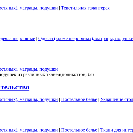
рстяных), матрацы, подушки
|
Текстильная галантерея
одеяла шерстяные
|
Одеяла (кроме шерстяных), матрацы, подушк
рстяных), матрацы, подушки
подушек из различных тканей(поликоттон, бяз
ительство
рстяных), матрацы, подушки
|
Постельное белье
|
Украшение сто
рстяных), матрацы, подушки
|
Постельное белье
|
Ткани для инте