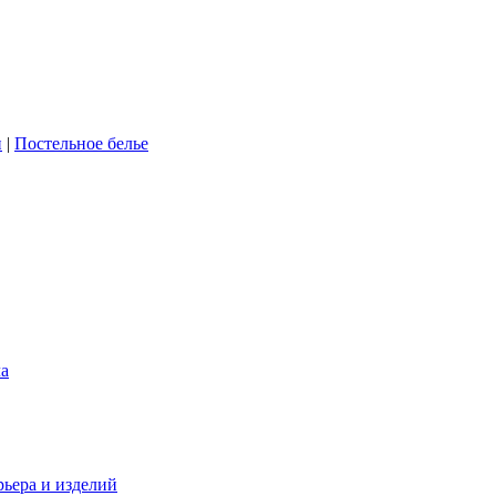
и
|
Постельное белье
ла
рьера и изделий