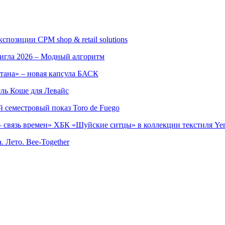
позиции CPM shop & retail solutions
игла 2026 – Модный алгоритм
тана» – новая капсула БАСК
ль Коше для Левайс
семестровый показ Toro de Fuego
 связь времен» ХБК «Шуйские ситцы» в коллекции текстиля Yer
. Лето. Bee-Together