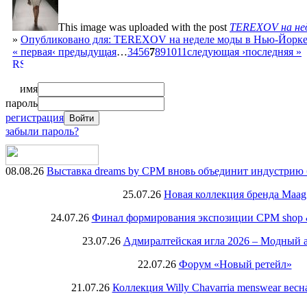
This image was uploaded with the post
TEREXOV на нед
»
Опубликовано для: TEREXOV на неделе моды в Нью-Йорк
« первая
‹ предыдущая
…
3
4
5
6
7
8
9
10
11
следующая ›
последняя »
имя
пароль
регистрация
забыли пароль?
08.08.26
Выставка dreams by CPM вновь объединит индустрию 
25.07.26
Новая коллекция бренда Maag
24.07.26
Финал формирования экспозиции CPM shop & r
23.07.26
Адмиралтейская игла 2026 – Модный 
22.07.26
Форум «Новый ретейл»
21.07.26
Коллекция Willy Chavarria menswear весн