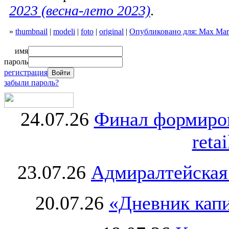
2023 (весна-лето 2023)
.
»
thumbnail
|
modeli
|
foto
|
original
|
Опубликовано для: Max Mara
имя
пароль
регистрация
забыли пароль?
24.07.26
Финал формиро
retai
23.07.26
Адмиралтейская
20.07.26
«Дневник капи