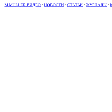
M.MÜLLER ВИДЕО
·
НОВОСТИ
·
СТАТЬИ
·
ЖУРНАЛЫ
·