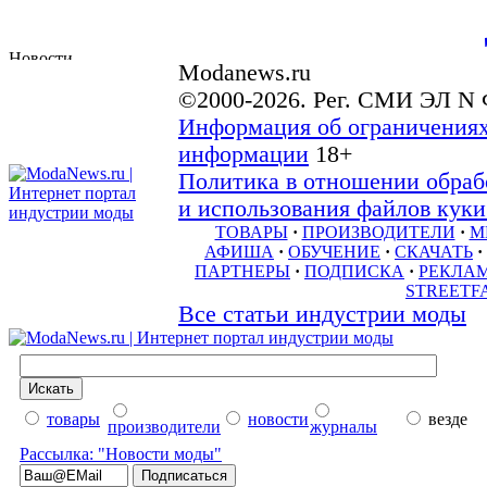
Modanews.ru
©2000-2026. Рег. СМИ ЭЛ N 
Информация об ограничениях
информации
18+
Политика в отношении обраб
и использования файлов куки 
ТОВАРЫ
·
ПРОИЗВОДИТЕЛИ
·
М
АФИША
·
ОБУЧЕНИЕ
·
СКАЧАТЬ
·
ПАРТНЕРЫ
·
ПОДПИСКА
·
РЕКЛА
STREETF
Все статьи индустрии моды
товары
новости
везде
производители
журналы
Рассылка: "Новости моды"