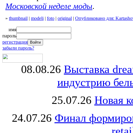
Московской неделе моды
.
»
thumbnail
|
modeli
|
foto
|
original
|
Опубликовано для: Kartash
имя
пароль
регистрация
забыли пароль?
08.08.26
Выставка dre
индустрию бель
25.07.26
Новая к
24.07.26
Финал формиро
retai