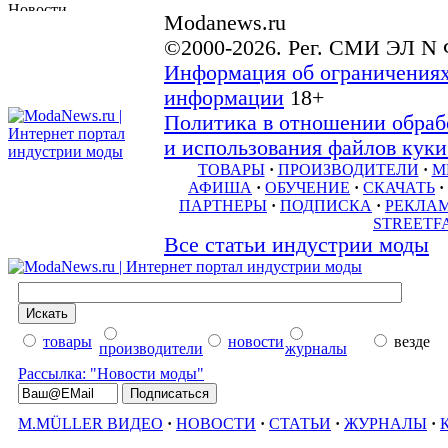
Modanews.ru
©2000-2026. Рег. СМИ ЭЛ N 
Информация об ограничениях
информации
18+
Политика в отношении обраб
и использования файлов куки 
ТОВАРЫ
·
ПРОИЗВОДИТЕЛИ
·
М
АФИША
·
ОБУЧЕНИЕ
·
СКАЧАТЬ
·
ПАРТНЕРЫ
·
ПОДПИСКА
·
РЕКЛА
STREETF
Все статьи индустрии моды
товары
новости
везде
производители
журналы
Рассылка: "Новости моды"
M.MÜLLER ВИДЕО
·
НОВОСТИ
·
СТАТЬИ
·
ЖУРНАЛЫ
·