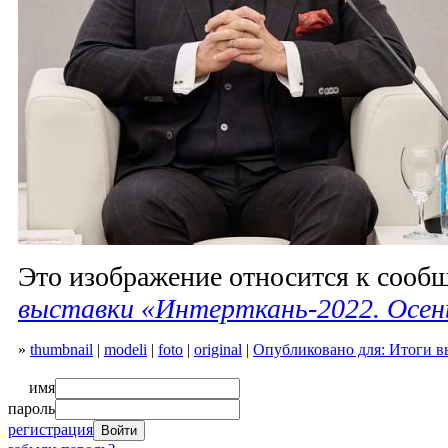
Это изображение относится к соо
выставки «Интерткань-2022. Осен
»
thumbnail
|
modeli
|
foto
|
original
|
Опубликовано для: Итоги в
имя
пароль
регистрация