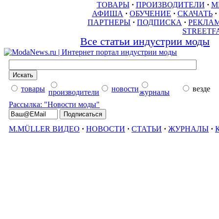
ТОВАРЫ
·
ПРОИЗВОДИТЕЛИ
·
М
АФИША
·
ОБУЧЕНИЕ
·
СКАЧАТЬ
·
ПАРТНЕРЫ
·
ПОДПИСКА
·
РЕКЛА
STREETF
Все статьи индустрии моды
товары
новости
везде
производители
журналы
Рассылка: "Новости моды"
M.MÜLLER ВИДЕО
·
НОВОСТИ
·
СТАТЬИ
·
ЖУРНАЛЫ
·