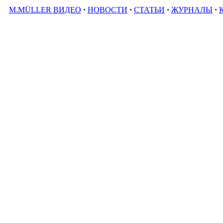
M.MÜLLER ВИДЕО
·
НОВОСТИ
·
СТАТЬИ
·
ЖУРНАЛЫ
·