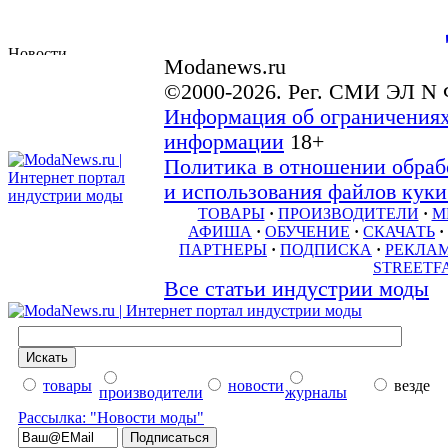
Modanews.ru
©2000-2026. Рег. СМИ ЭЛ N 
Информация об ограничениях
информации
18+
Политика в отношении обраб
и использования файлов куки 
ТОВАРЫ
·
ПРОИЗВОДИТЕЛИ
·
М
АФИША
·
ОБУЧЕНИЕ
·
СКАЧАТЬ
·
ПАРТНЕРЫ
·
ПОДПИСКА
·
РЕКЛА
STREETF
Все статьи индустрии моды
товары
новости
везде
производители
журналы
Рассылка: "Новости моды"