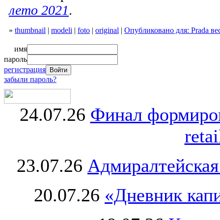
лето 2021
.
»
thumbnail
|
modeli
|
foto
|
original
|
Опубликовано для: Prada ве
имя
пароль
регистрация
забыли пароль?
24.07.26
Финал формиро
retai
23.07.26
Адмиралтейская
20.07.26
«Дневник капи