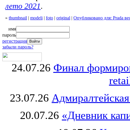
лето 2021
.
»
thumbnail
|
modeli
|
foto
|
original
|
Опубликовано для: Prada ве
имя
пароль
регистрация
забыли пароль?
24.07.26
Финал формиро
retai
23.07.26
Адмиралтейская
20.07.26
«Дневник капи