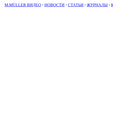
M.MÜLLER ВИДЕО
·
НОВОСТИ
·
СТАТЬИ
·
ЖУРНАЛЫ
·