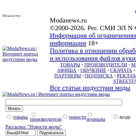
Modanews.ru
©2000-2026. Рег. СМИ ЭЛ N 
Информация об ограничениях
информации
18+
Политика в отношении обраб
и использования файлов куки 
ТОВАРЫ
·
ПРОИЗВОДИТЕЛИ
·
М
АФИША
·
ОБУЧЕНИЕ
·
СКАЧАТЬ
·
ПАРТНЕРЫ
·
ПОДПИСКА
·
РЕКЛА
STREETF
Все статьи индустрии моды
товары
новости
везде
производители
журналы
Рассылка: "Новости моды"