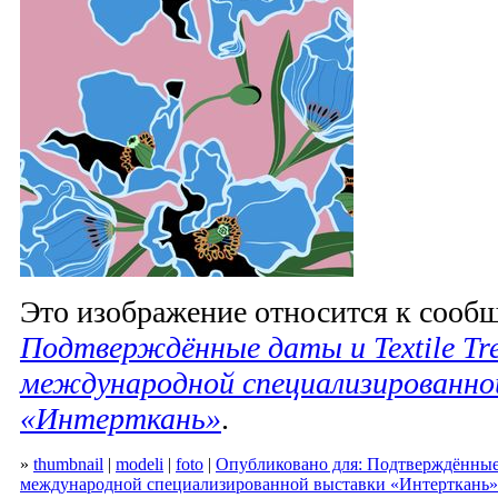
Это изображение относится к соо
Подтверждённые даты и Textile Tre
международной специализированно
«Интерткань»
.
»
thumbnail
|
modeli
|
foto
|
Опубликовано для: Подтверждённые д
международной специализированной выставки «Интерткань»