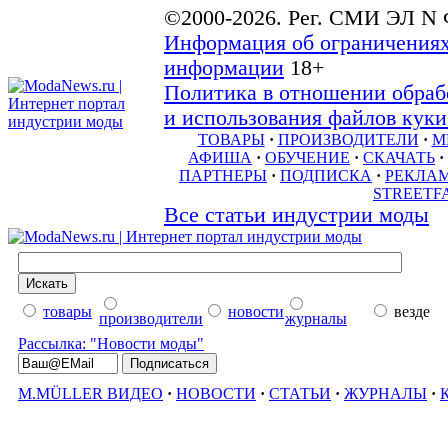
©2000-2026. Рег. СМИ ЭЛ N 
Информация об ограничениях
информации
18+
Политика в отношении обраб
и использования файлов куки 
ТОВАРЫ
·
ПРОИЗВОДИТЕЛИ
·
М
АФИША
·
ОБУЧЕНИЕ
·
СКАЧАТЬ
·
ПАРТНЕРЫ
·
ПОДПИСКА
·
РЕКЛА
STREETF
Все статьи индустрии моды
товары
новости
везде
производители
журналы
Рассылка: "Новости моды"
M.MÜLLER ВИДЕО
·
НОВОСТИ
·
СТАТЬИ
·
ЖУРНАЛЫ
·