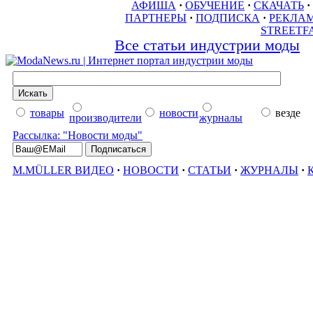
АФИША
·
ОБУЧЕНИЕ
·
СКАЧАТЬ
·
ПАРТНЕРЫ
·
ПОДПИСКА
·
РЕКЛА
STREETF
Все статьи индустрии моды
товары
новости
везде
производители
журналы
Рассылка: "Новости моды"
M.MÜLLER ВИДЕО
·
НОВОСТИ
·
СТАТЬИ
·
ЖУРНАЛЫ
·