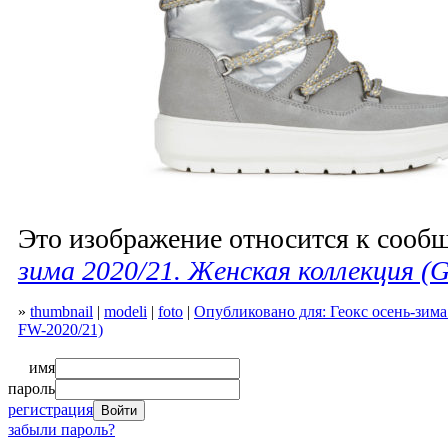
Это изображение относится к соо
зима 2020/21. Женская коллекция (
»
thumbnail
|
modeli
|
foto
|
Опубликовано для: Геокс осень-зима
FW-2020/21)
имя
пароль
регистрация
забыли пароль?