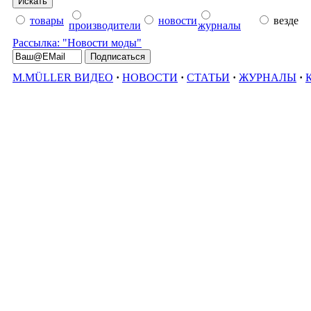
товары
новости
везде
производители
журналы
Рассылка: "Новости моды"
M.MÜLLER ВИДЕО
·
НОВОСТИ
·
СТАТЬИ
·
ЖУРНАЛЫ
·