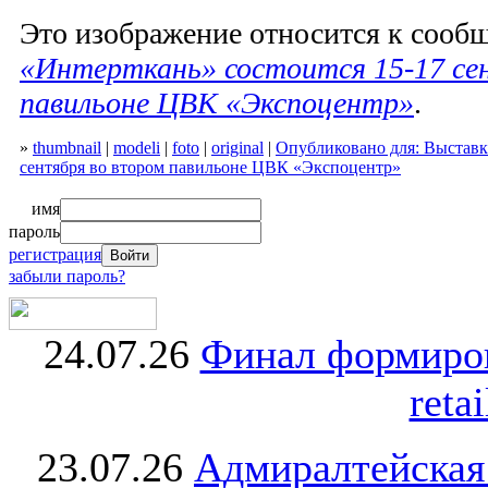
Это изображение относится к соо
«Интерткань» состоится 15-17 се
павильоне ЦВК «Экспоцентр»
.
»
thumbnail
|
modeli
|
foto
|
original
|
Опубликовано для: Выставк
сентября во втором павильоне ЦВК «Экспоцентр»
имя
пароль
регистрация
забыли пароль?
24.07.26
Финал формиро
retai
23.07.26
Адмиралтейская