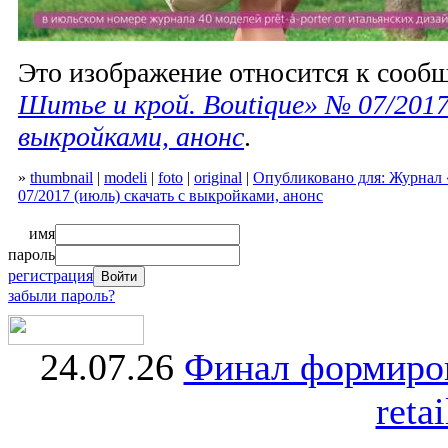
Это изображение относится к соо
Шитье и крой. Boutique» № 07/2017
выкройками, анонс
.
»
thumbnail
|
modeli
|
foto
|
original
|
Опубликовано для: Журнал 
07/2017 (июль) скачать с выкройками, анонс
имя
пароль
регистрация
забыли пароль?
24.07.26
Финал формиро
retai