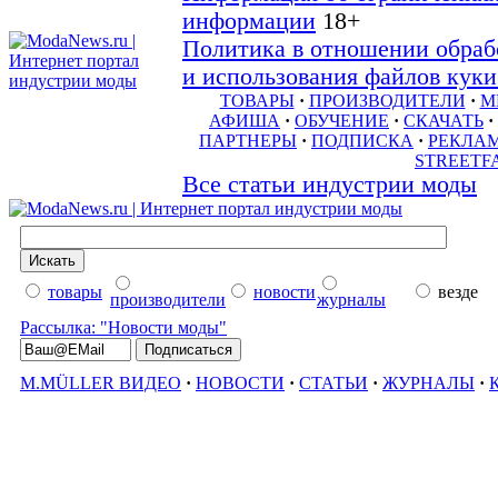
информации
18+
Политика в отношении обраб
и использования файлов куки 
ТОВАРЫ
·
ПРОИЗВОДИТЕЛИ
·
М
АФИША
·
ОБУЧЕНИЕ
·
СКАЧАТЬ
·
ПАРТНЕРЫ
·
ПОДПИСКА
·
РЕКЛА
STREETF
Все статьи индустрии моды
товары
новости
везде
производители
журналы
Рассылка: "Новости моды"
M.MÜLLER ВИДЕО
·
НОВОСТИ
·
СТАТЬИ
·
ЖУРНАЛЫ
·