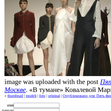
image was uploaded with the post
Пят
Москве
. «В тумане» Ковалевой Ма
»
thumbnail
|
modeli
|
foto
|
original
|
Опубликовано для: Пять фи
имя
пароль