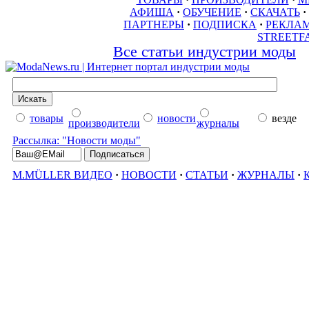
АФИША
·
ОБУЧЕНИЕ
·
СКАЧАТЬ
·
ПАРТНЕРЫ
·
ПОДПИСКА
·
РЕКЛА
STREETF
Все статьи индустрии моды
товары
новости
везде
производители
журналы
Рассылка: "Новости моды"
M.MÜLLER ВИДЕО
·
НОВОСТИ
·
СТАТЬИ
·
ЖУРНАЛЫ
·