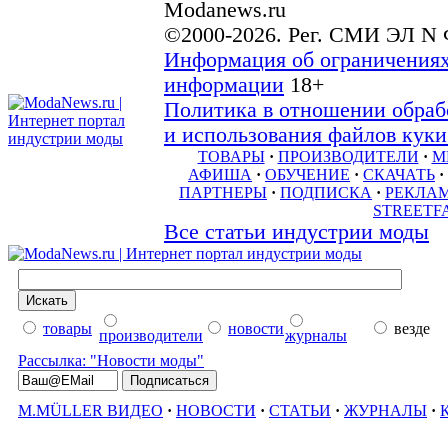
Modanews.ru
©2000-2026. Рег. СМИ ЭЛ N 
Информация об ограничениях
информации
18+
Политика в отношении обраб
и использования файлов куки 
ТОВАРЫ
·
ПРОИЗВОДИТЕЛИ
·
М
АФИША
·
ОБУЧЕНИЕ
·
СКАЧАТЬ
·
ПАРТНЕРЫ
·
ПОДПИСКА
·
РЕКЛА
STREETF
Все статьи индустрии моды
товары
новости
везде
производители
журналы
Рассылка: "Новости моды"
M.MÜLLER ВИДЕО
·
НОВОСТИ
·
СТАТЬИ
·
ЖУРНАЛЫ
·