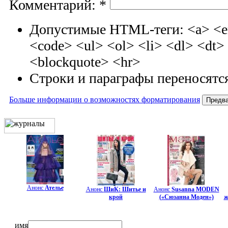
Комментарий:
*
Допустимые HTML-теги: <a> <em
<code> <ul> <ol> <li> <dl> <dt
<blockquote> <hr>
Строки и параграфы переносятся
Больше информации о возможностях форматирования
Анонс
Ателье
Анонс
ШиК: Шитье и
Анонс
Susanna MODEN
крой
(«Сюзанна Моден»)
ж
имя