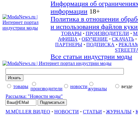
Информация об ограничениях
информации
18+
Политика в отношении обраб
и использования файлов куки 
ТОВАРЫ
·
ПРОИЗВОДИТЕЛИ
·
М
АФИША
·
ОБУЧЕНИЕ
·
СКАЧАТЬ
·
ПАРТНЕРЫ
·
ПОДПИСКА
·
РЕКЛА
STREETF
Все статьи индустрии моды
товары
новости
везде
производители
журналы
Рассылка: "Новости моды"
M.MÜLLER ВИДЕО
·
НОВОСТИ
·
СТАТЬИ
·
ЖУРНАЛЫ
·