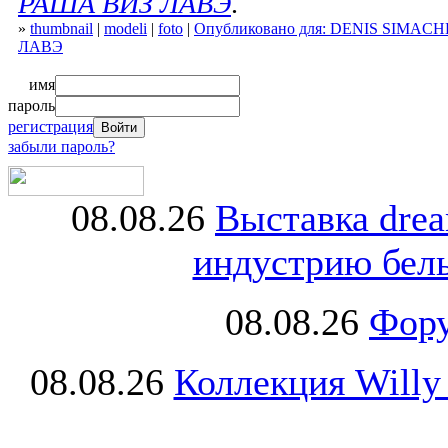
РАША ВИЗ ЛАВЭ
.
»
thumbnail
|
modeli
|
foto
|
Опубликовано для: DENIS SIMAC
ЛАВЭ
имя
пароль
регистрация
забыли пароль?
08.08.26
Выставка dre
индустрию бель
08.08.26
Фору
08.08.26
Коллекция Willy