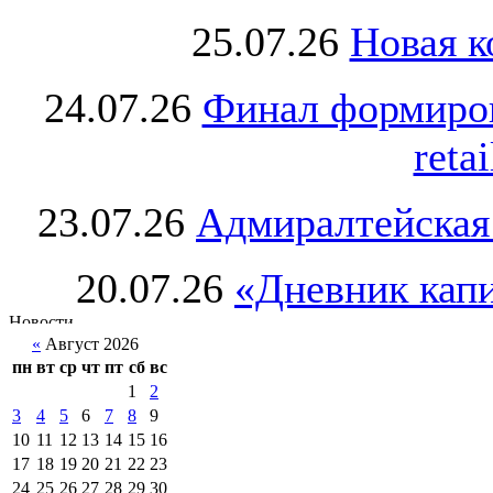
25.07.26
Новая к
24.07.26
Финал формиро
retai
23.07.26
Адмиралтейская
20.07.26
«Дневник капи
«
Август 2026
пн
вт
ср
чт
пт
сб
вс
1
2
3
4
5
6
7
8
9
10
11
12
13
14
15
16
17
18
19
20
21
22
23
24
25
26
27
28
29
30