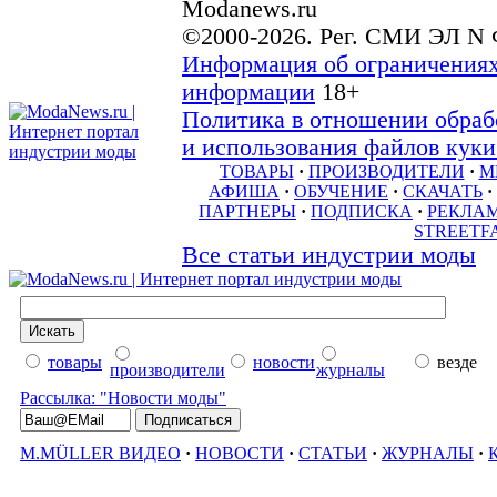
Modanews.ru
©2000-2026. Рег. СМИ ЭЛ N 
Информация об ограничениях
информации
18+
Политика в отношении обраб
и использования файлов куки 
ТОВАРЫ
·
ПРОИЗВОДИТЕЛИ
·
М
АФИША
·
ОБУЧЕНИЕ
·
СКАЧАТЬ
·
ПАРТНЕРЫ
·
ПОДПИСКА
·
РЕКЛА
STREETF
Все статьи индустрии моды
товары
новости
везде
производители
журналы
Рассылка: "Новости моды"
M.MÜLLER ВИДЕО
·
НОВОСТИ
·
СТАТЬИ
·
ЖУРНАЛЫ
·