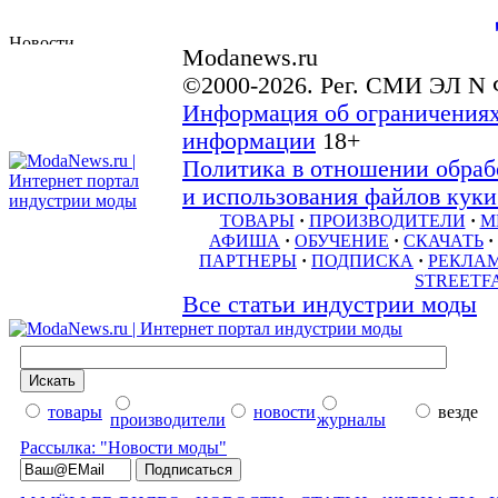
Modanews.ru
©2000-2026. Рег. СМИ ЭЛ N 
Информация об ограничениях
информации
18+
Политика в отношении обраб
и использования файлов куки 
ТОВАРЫ
·
ПРОИЗВОДИТЕЛИ
·
М
АФИША
·
ОБУЧЕНИЕ
·
СКАЧАТЬ
·
ПАРТНЕРЫ
·
ПОДПИСКА
·
РЕКЛА
STREETF
Все статьи индустрии моды
товары
новости
везде
производители
журналы
Рассылка: "Новости моды"