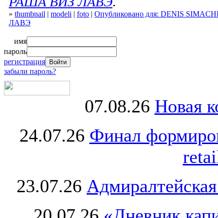
РАША ВИЗ ЛАВЭ
.
»
thumbnail
|
modeli
|
foto
|
Опубликовано для: DENIS SIMAC
ЛАВЭ
имя
пароль
регистрация
забыли пароль?
07.08.26
Новая к
24.07.26
Финал формиро
retai
23.07.26
Адмиралтейская
20.07.26
«Дневник капи