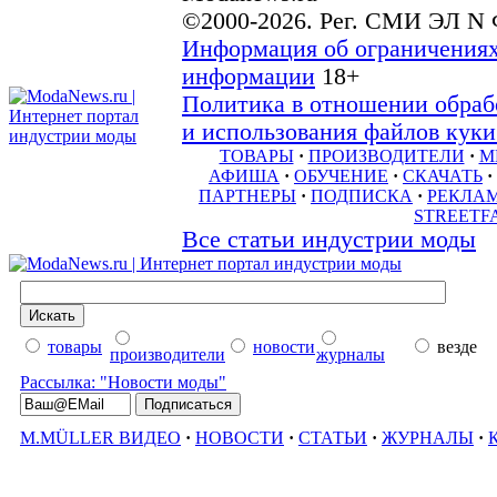
©2000-2026. Рег. СМИ ЭЛ N 
Информация об ограничениях
информации
18+
Политика в отношении обраб
и использования файлов куки 
ТОВАРЫ
·
ПРОИЗВОДИТЕЛИ
·
М
АФИША
·
ОБУЧЕНИЕ
·
СКАЧАТЬ
·
ПАРТНЕРЫ
·
ПОДПИСКА
·
РЕКЛА
STREETF
Все статьи индустрии моды
товары
новости
везде
производители
журналы
Рассылка: "Новости моды"
M.MÜLLER ВИДЕО
·
НОВОСТИ
·
СТАТЬИ
·
ЖУРНАЛЫ
·