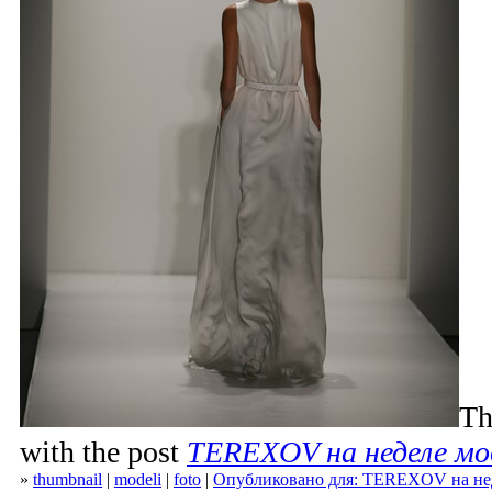
Th
with the post
TEREXOV на неделе мо
»
thumbnail
|
modeli
|
foto
|
Опубликовано для: TEREXOV на не