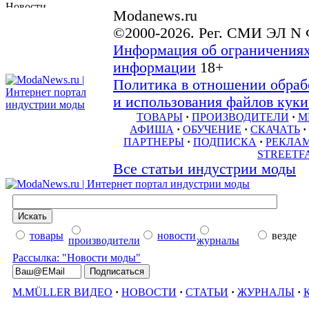
Modanews.ru
©2000-2026. Рег. СМИ ЭЛ N 
Информация об ограничениях
информации
18+
Политика в отношении обраб
и использования файлов куки 
ТОВАРЫ
·
ПРОИЗВОДИТЕЛИ
·
М
АФИША
·
ОБУЧЕНИЕ
·
СКАЧАТЬ
·
ПАРТНЕРЫ
·
ПОДПИСКА
·
РЕКЛА
STREETF
Все статьи индустрии моды
товары
новости
везде
производители
журналы
Рассылка: "Новости моды"
M.MÜLLER ВИДЕО
·
НОВОСТИ
·
СТАТЬИ
·
ЖУРНАЛЫ
·