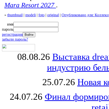
Mara Resort 2027
.
»
thumbnail
|
modeli
|
foto
|
original
|
Опубликовано для: Коллекц
имя
пароль
регистрация
забыли пароль?
08.08.26
Выставка dre
индустрию бель
25.07.26
Новая к
24.07.26
Финал формиро
retai