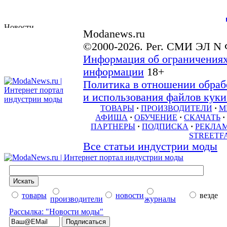
Modanews.ru
©2000-2026. Рег. СМИ ЭЛ N 
Информация об ограничениях
информации
18+
Политика в отношении обраб
и использования файлов куки 
ТОВАРЫ
·
ПРОИЗВОДИТЕЛИ
·
М
АФИША
·
ОБУЧЕНИЕ
·
СКАЧАТЬ
·
ПАРТНЕРЫ
·
ПОДПИСКА
·
РЕКЛА
STREETF
Все статьи индустрии моды
товары
новости
везде
производители
журналы
Рассылка: "Новости моды"