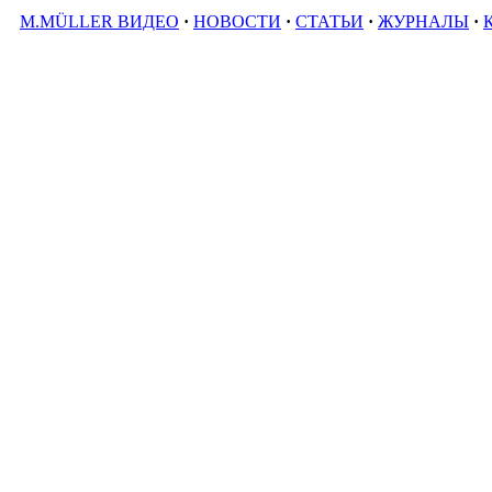
M.MÜLLER ВИДЕО
·
НОВОСТИ
·
СТАТЬИ
·
ЖУРНАЛЫ
·