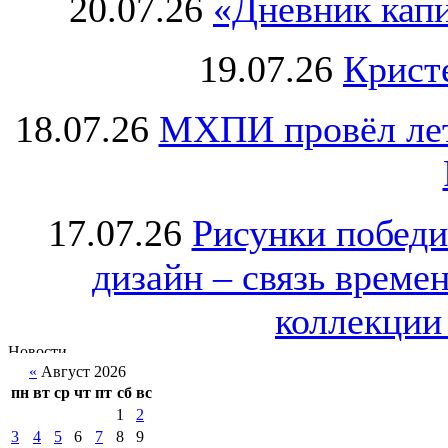
20.07.26
«Дневник капи
19.07.26
Крист
18.07.26
МХПИ провёл лет
17.07.26
Рисунки победи
дизайн – связь врем
коллекции 
«
Август 2026
пн
вт
ср
чт
пт
сб
вс
1
2
3
4
5
6
7
8
9