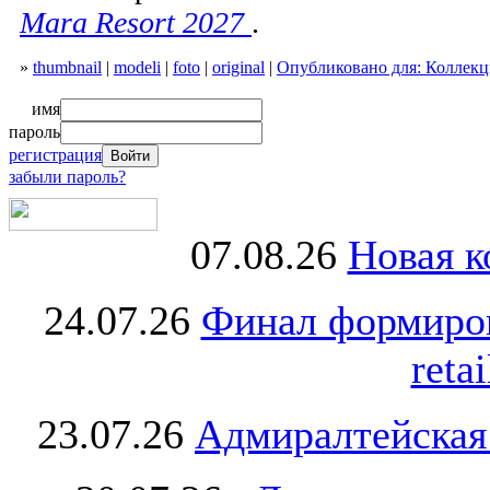
Mara Resort 2027
.
»
thumbnail
|
modeli
|
foto
|
original
|
Опубликовано для: Коллекц
имя
пароль
регистрация
забыли пароль?
07.08.26
Новая к
24.07.26
Финал формиро
retai
23.07.26
Адмиралтейская