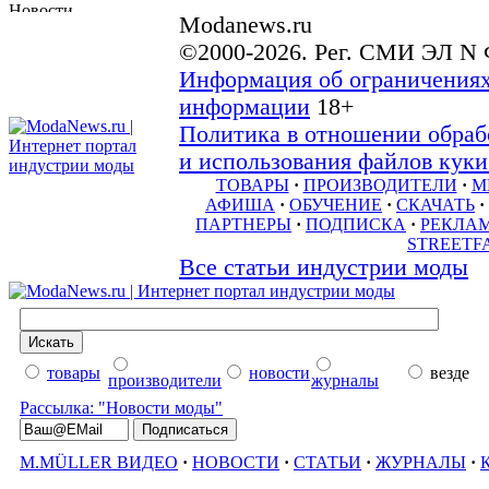
Modanews.ru
©2000-2026. Рег. СМИ ЭЛ N 
Информация об ограничениях
информации
18+
Политика в отношении обраб
и использования файлов куки 
ТОВАРЫ
·
ПРОИЗВОДИТЕЛИ
·
М
АФИША
·
ОБУЧЕНИЕ
·
СКАЧАТЬ
·
ПАРТНЕРЫ
·
ПОДПИСКА
·
РЕКЛА
STREETF
Все статьи индустрии моды
товары
новости
везде
производители
журналы
Рассылка: "Новости моды"
M.MÜLLER ВИДЕО
·
НОВОСТИ
·
СТАТЬИ
·
ЖУРНАЛЫ
·