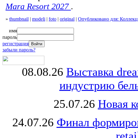
Mara Resort 2027
.
»
thumbnail
|
modeli
|
foto
|
original
|
Опубликовано для: Коллекц
имя
пароль
регистрация
забыли пароль?
08.08.26
Выставка dre
индустрию бель
25.07.26
Новая к
24.07.26
Финал формиро
retai