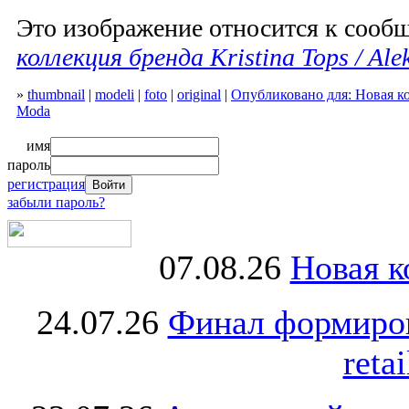
Это изображение относится к соо
коллекция бренда Kristina Tops / Al
»
thumbnail
|
modeli
|
foto
|
original
|
Опубликовано для: Новая кол
Moda
имя
пароль
регистрация
забыли пароль?
07.08.26
Новая к
24.07.26
Финал формиро
retai