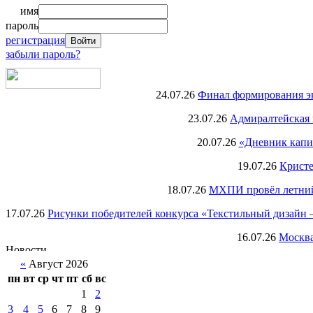
имя
пароль
регистрация
забыли пароль?
24.07.26
Финал формирования экс
23.07.26
Адмиралтейская 
20.07.26
«Дневник капи
19.07.26
Кристе
18.07.26
МХПИ провёл летний 
17.07.26
Рисунки победителей конкурса «Текстильный дизайн –
16.07.26
Москва
«
Август 2026
пн
вт
ср
чт
пт
сб
вс
1
2
3
4
5
6
7
8
9