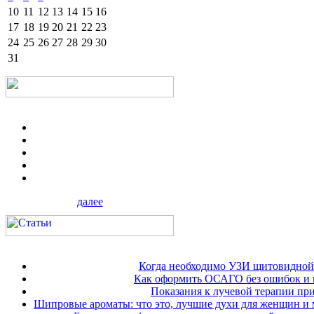
10
11
12
13
14
15
16
17
18
19
20
21
22
23
24
25
26
27
28
29
30
31
далее
Когда необходимо УЗИ щитовидной
Как оформить ОСАГО без ошибок и 
Показания к лучевой терапии при
Шипровые ароматы: что это, лучшие духи для женщин и