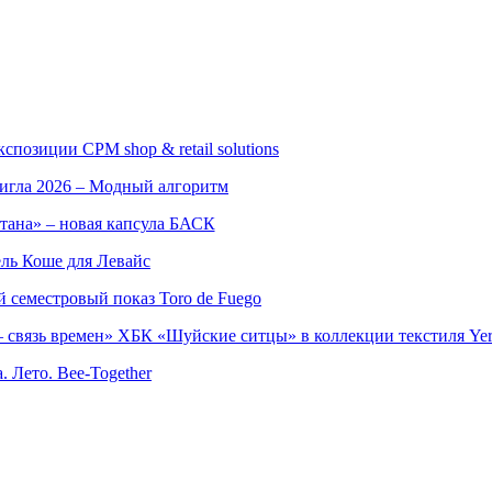
позиции CPM shop & retail solutions
игла 2026 – Модный алгоритм
тана» – новая капсула БАСК
ль Коше для Левайс
семестровый показ Toro de Fuego
 связь времен» ХБК «Шуйские ситцы» в коллекции текстиля Yer
. Лето. Bee-Together