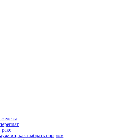
 железы
переплат
 раке
 мужчин, как выбрать парфюм