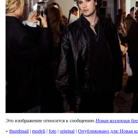
Это изображение относится к сообщению
Новая коллекция бре
»
thumbnail
|
modeli
|
foto
|
original
|
Опубликовано для: Новая ко