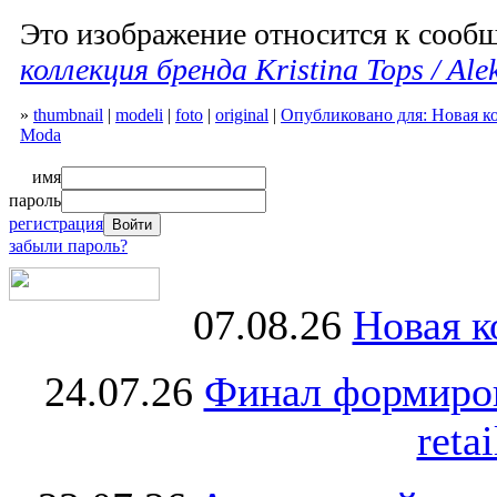
Это изображение относится к соо
коллекция бренда Kristina Tops / Al
»
thumbnail
|
modeli
|
foto
|
original
|
Опубликовано для: Новая кол
Moda
имя
пароль
регистрация
забыли пароль?
07.08.26
Новая к
24.07.26
Финал формиро
retai