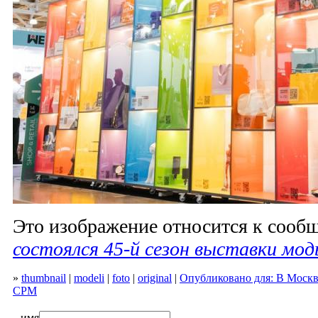
Это изображение относится к соо
состоялся 45-й сезон выставки мо
»
thumbnail
|
modeli
|
foto
|
original
|
Опубликовано для: В Москв
CPM
имя