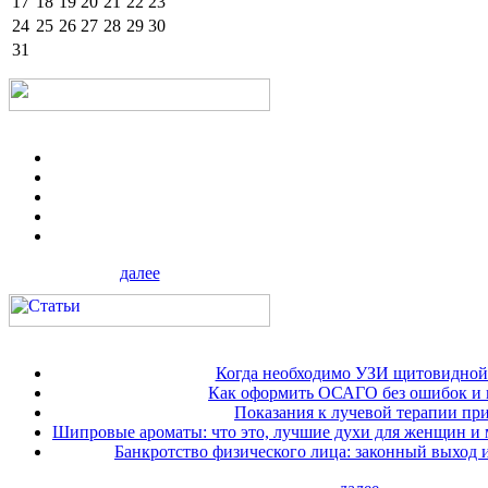
17
18
19
20
21
22
23
24
25
26
27
28
29
30
31
далее
Когда необходимо УЗИ щитовидной
Как оформить ОСАГО без ошибок и 
Показания к лучевой терапии при
Шипровые ароматы: что это, лучшие духи для женщин и
Банкротство физического лица: законный выход 