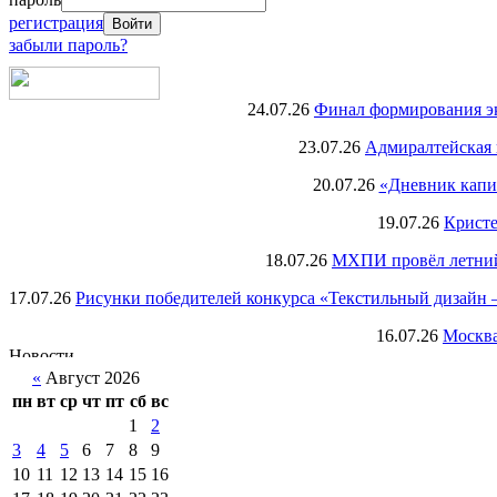
регистрация
забыли пароль?
24.07.26
Финал формирования экс
23.07.26
Адмиралтейская 
20.07.26
«Дневник капи
19.07.26
Кристе
18.07.26
МХПИ провёл летний 
17.07.26
Рисунки победителей конкурса «Текстильный дизайн –
16.07.26
Москва
«
Август 2026
пн
вт
ср
чт
пт
сб
вс
1
2
3
4
5
6
7
8
9
10
11
12
13
14
15
16