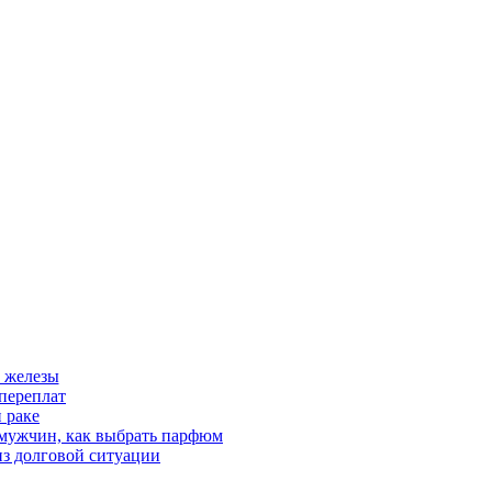
 железы
переплат
 раке
 мужчин, как выбрать парфюм
из долговой ситуации