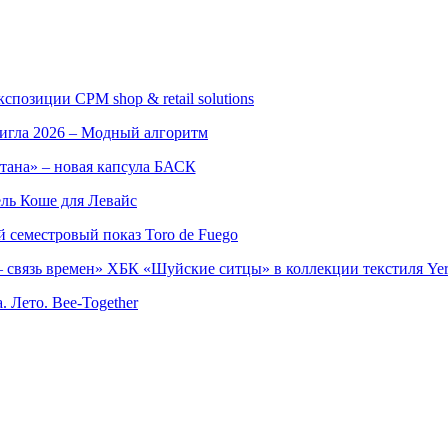
позиции CPM shop & retail solutions
игла 2026 – Модный алгоритм
тана» – новая капсула БАСК
ль Коше для Левайс
семестровый показ Toro de Fuego
 связь времен» ХБК «Шуйские ситцы» в коллекции текстиля Yer
. Лето. Bee-Together