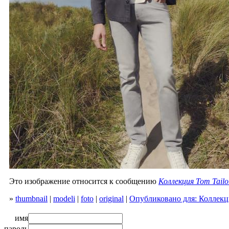
Это изображение относится к сообщению
Коллекция Tom Tailo
»
thumbnail
|
modeli
|
foto
|
original
|
Опубликовано для: Коллекци
имя
пароль