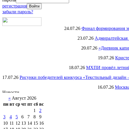
регистрация
забыли пароль?
24.07.26
Финал формирования экс
23.07.26
Адмиралтейская 
20.07.26
«Дневник капи
19.07.26
Кристе
18.07.26
МХПИ провёл летний 
17.07.26
Рисунки победителей конкурса «Текстильный дизайн –
16.07.26
Москва
«
Август 2026
пн
вт
ср
чт
пт
сб
вс
1
2
3
4
5
6
7
8
9
10
11
12
13
14
15
16