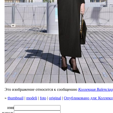
Это изображение относится к сообщению
Коллекция Balenciag
»
thumbnail
|
modeli
|
foto
|
original
|
Опубликовано для: Коллекци
имя
пароль