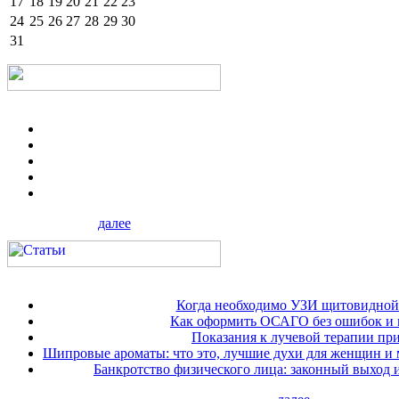
17
18
19
20
21
22
23
24
25
26
27
28
29
30
31
далее
Когда необходимо УЗИ щитовидной
Как оформить ОСАГО без ошибок и 
Показания к лучевой терапии при
Шипровые ароматы: что это, лучшие духи для женщин и
Банкротство физического лица: законный выход 