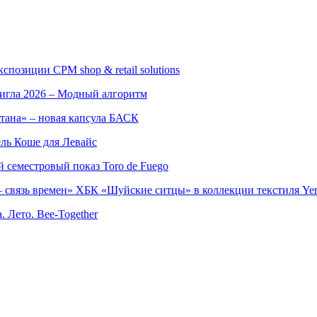
позиции CPM shop & retail solutions
игла 2026 – Модный алгоритм
тана» – новая капсула БАСК
ль Коше для Левайс
семестровый показ Toro de Fuego
 связь времен» ХБК «Шуйские ситцы» в коллекции текстиля Yer
. Лето. Bee-Together