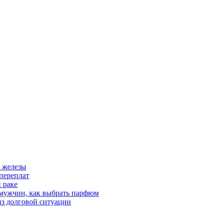
 железы
переплат
 раке
 мужчин, как выбрать парфюм
из долговой ситуации