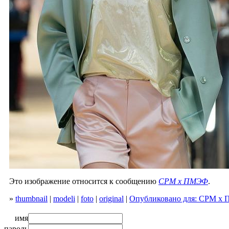
Это изображение относится к сообщению
CPM х ПМЭФ
.
»
thumbnail
|
modeli
|
foto
|
original
|
Опубликовано для: CPM х
имя
пароль