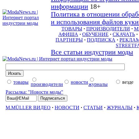
информации
18+
Политика в отношении обраб
и использования файлов куки 
ТОВАРЫ
·
ПРОИЗВОДИТЕЛИ
·
М
АФИША
·
ОБУЧЕНИЕ
·
СКАЧАТЬ
·
ПАРТНЕРЫ
·
ПОДПИСКА
·
РЕКЛА
STREETF
Все статьи индустрии моды
товары
новости
везде
производители
журналы
Рассылка: "Новости моды"
M.MÜLLER ВИДЕО
·
НОВОСТИ
·
СТАТЬИ
·
ЖУРНАЛЫ
·