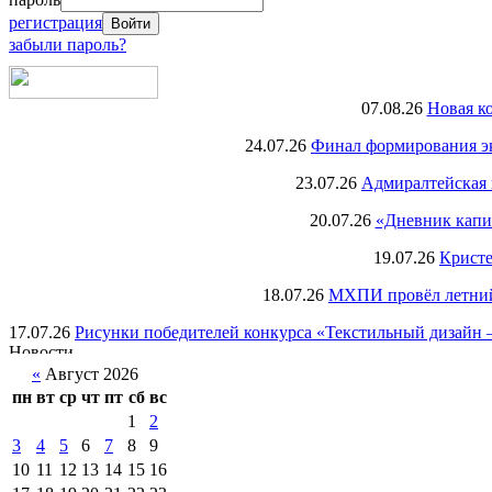
регистрация
забыли пароль?
07.08.26
Новая к
24.07.26
Финал формирования экс
23.07.26
Адмиралтейская 
20.07.26
«Дневник капи
19.07.26
Кристе
18.07.26
МХПИ провёл летний 
17.07.26
Рисунки победителей конкурса «Текстильный дизайн –
«
Август 2026
пн
вт
ср
чт
пт
сб
вс
1
2
3
4
5
6
7
8
9
10
11
12
13
14
15
16