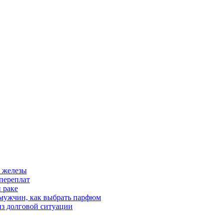
 железы
переплат
 раке
 мужчин, как выбрать парфюм
из долговой ситуации