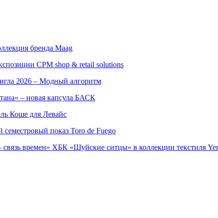
оллекция бренда Maag
позиции CPM shop & retail solutions
игла 2026 – Модный алгоритм
тана» – новая капсула БАСК
ль Коше для Левайс
семестровый показ Toro de Fuego
 связь времен» ХБК «Шуйские ситцы» в коллекции текстиля Yer