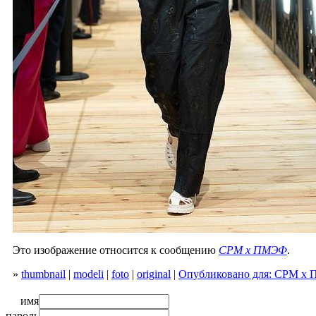
Это изображение относится к сообщению
CPM х ПМЭФ
.
»
thumbnail
|
modeli
|
foto
|
original
|
Опубликовано для: CPM х
имя
пароль