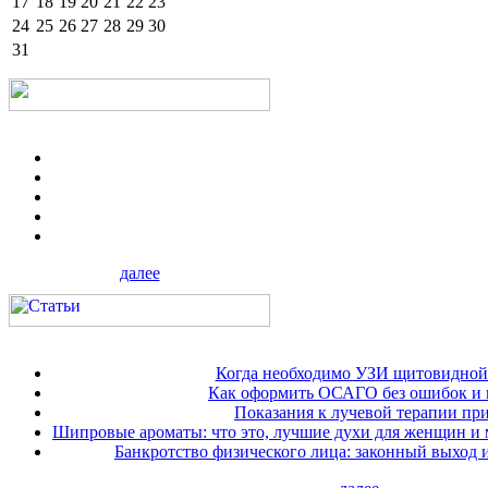
17
18
19
20
21
22
23
24
25
26
27
28
29
30
31
далее
Когда необходимо УЗИ щитовидной
Как оформить ОСАГО без ошибок и 
Показания к лучевой терапии при
Шипровые ароматы: что это, лучшие духи для женщин и
Банкротство физического лица: законный выход 