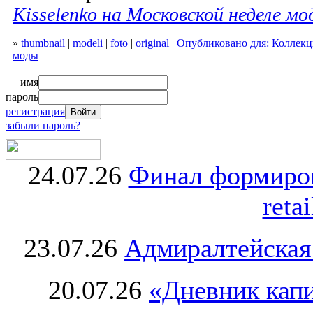
Kisselenko на Московской неделе м
»
thumbnail
|
modeli
|
foto
|
original
|
Опубликовано для: Коллекци
моды
имя
пароль
регистрация
забыли пароль?
24.07.26
Финал формиро
retai
23.07.26
Адмиралтейская
20.07.26
«Дневник капи