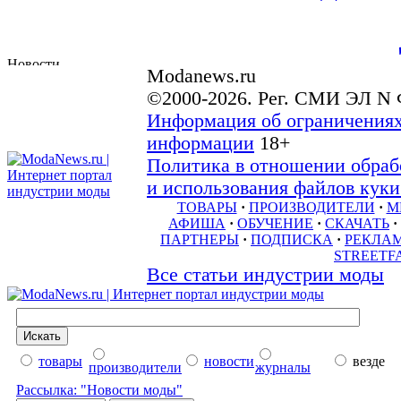
Modanews.ru
©2000-2026. Рег. СМИ ЭЛ N 
Информация об ограничениях
информации
18+
Политика в отношении обраб
и использования файлов куки 
ТОВАРЫ
·
ПРОИЗВОДИТЕЛИ
·
М
АФИША
·
ОБУЧЕНИЕ
·
СКАЧАТЬ
·
ПАРТНЕРЫ
·
ПОДПИСКА
·
РЕКЛА
STREETF
Все статьи индустрии моды
товары
новости
везде
производители
журналы
Рассылка: "Новости моды"