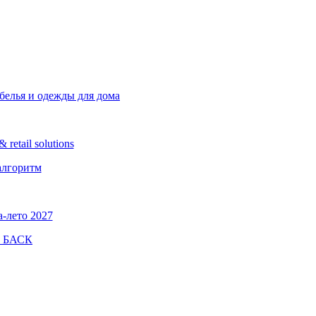
белья и одежды для дома
etail solutions
алгоритм
а-лето 2027
а БАСК