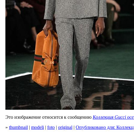
Это изображение относится к сообщению
Коллекция Gucci осе
»
thumbnail
|
modeli
|
foto
|
original
|
Опубликовано для: Коллекци