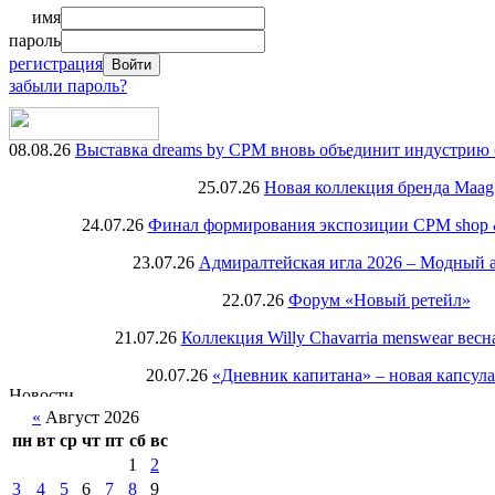
имя
пароль
регистрация
забыли пароль?
08.08.26
Выставка dreams by CPM вновь объединит индустрию 
25.07.26
Новая коллекция бренда Maag
24.07.26
Финал формирования экспозиции CPM shop & r
23.07.26
Адмиралтейская игла 2026 – Модный 
22.07.26
Форум «Новый ретейл»
21.07.26
Коллекция Willy Chavarria menswear весн
20.07.26
«Дневник капитана» – новая капсул
«
Август 2026
пн
вт
ср
чт
пт
сб
вс
1
2
3
4
5
6
7
8
9