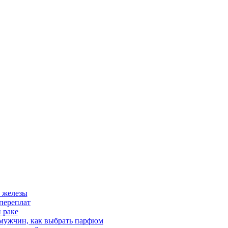
 железы
переплат
 раке
 мужчин, как выбрать парфюм