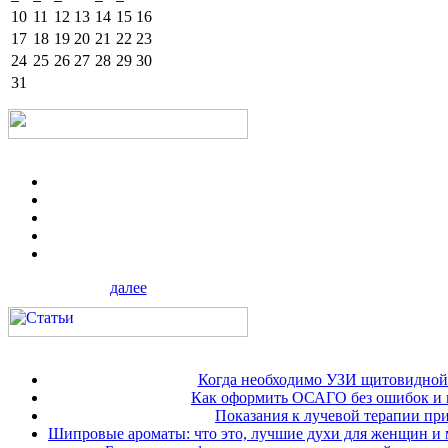
10
11
12
13
14
15
16
17
18
19
20
21
22
23
24
25
26
27
28
29
30
31
далее
Когда необходимо УЗИ щитовидной
Как оформить ОСАГО без ошибок и 
Показания к лучевой терапии при
Шипровые ароматы: что это, лучшие духи для женщин и