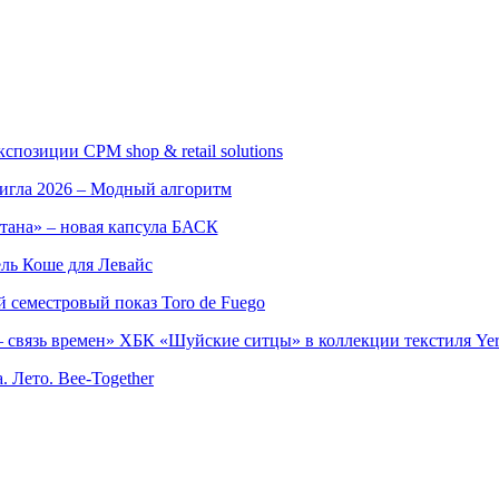
позиции CPM shop & retail solutions
игла 2026 – Модный алгоритм
тана» – новая капсула БАСК
ль Коше для Левайс
семестровый показ Toro de Fuego
 связь времен» ХБК «Шуйские ситцы» в коллекции текстиля Yer
. Лето. Bee-Together