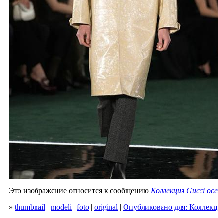
Это изображение относится к сообщению
Коллекция Gucci осе
»
thumbnail
|
modeli
|
foto
|
original
|
Опубликовано для: Коллекци