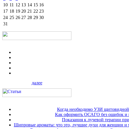
10
11
12
13
14
15
16
17
18
19
20
21
22
23
24
25
26
27
28
29
30
31
далее
Когда необходимо УЗИ щитовидной
Как оформить ОСАГО без ошибок и 
Показания к лучевой терапии при
Шипровые ароматы: что это, лучшие духи для женщин и