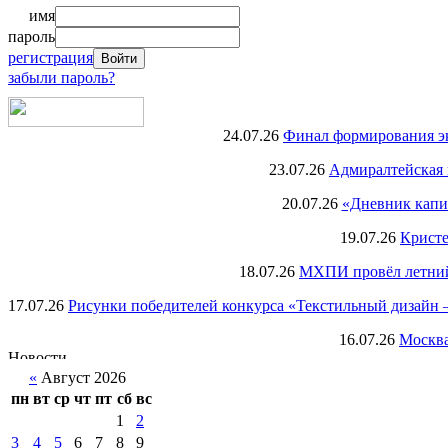
имя
пароль
регистрация
забыли пароль?
24.07.26
Финал формирования экс
23.07.26
Адмиралтейская 
20.07.26
«Дневник капи
19.07.26
Кристе
18.07.26
МХПИ провёл летний 
17.07.26
Рисунки победителей конкурса «Текстильный дизайн –
16.07.26
Москва
«
Август 2026
пн
вт
ср
чт
пт
сб
вс
1
2
3
4
5
6
7
8
9