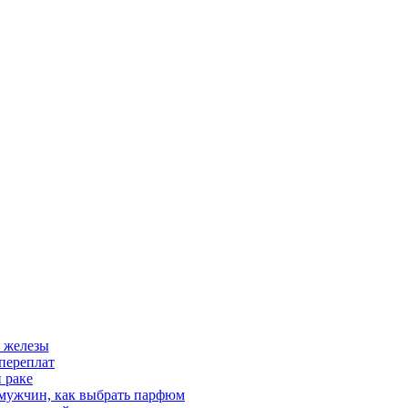
 железы
переплат
 раке
 мужчин, как выбрать парфюм